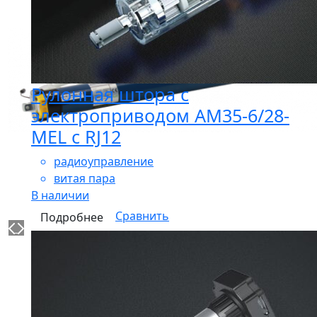
Рулонная штора с
электроприводом AM35-6/28-
MEL с RJ12
радиоуправление
витая пара
В наличии
Сравнить
Подробнее