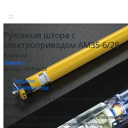
Рулонная штора с
электроприводом AM35-6/28
В наличии
Сравнить
Артикул:
AM35-6/28
Описание
Характеристики
• Фазное управление, с помощью подачи питания
220В.
• Механические концевые выключатели позволяют
точно позиционировать положение шторы.