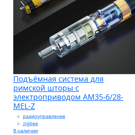
Подъёмная система для
римской шторы с
электроприводом AM35-6/28-
MEL-Z
радиоуправление
zigbee
В наличии