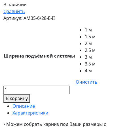
В наличии
Сравнить
Артикул:
AM35-6/28-E-II
1 м
1.5 м
2 м
2.5 м
Ширина подъёмной системы
3 м
3.5 м
4 м
Очистить
Количество
товара
В корзину
Подъёмная
Описание
система
Характеристики
для
римской
• Можем собрать карниз под Ваши размеры с