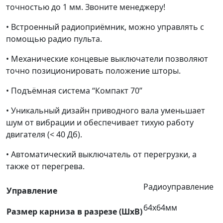
шторы
точностью до 1 мм. Звоните менеджеру!
с
• Встроенный радиоприёмник, можно управлять с
электроприводом
помощью радио пульта.
AM35-
6/28-
• Механические концевые выключатели позволяют
E
точно позиционировать положение шторы.
с
механическими
• Подъёмная система “Компакт 70”
концевиками
• Уникальный дизайн приводного вала уменьшает
шум от вибрации и обеспечивает тихую работу
двигателя (< 40 Дб).
• Автоматический выключатель от перегрузки, а
также от перегрева.
Радиоуправление
Управление
64х64мм
Размер карниза в разрезе (ШхВ)