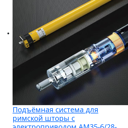
выбрать
на
странице
товара.
Подъёмная система для
римской шторы с
электроприводом AM35-6/28-