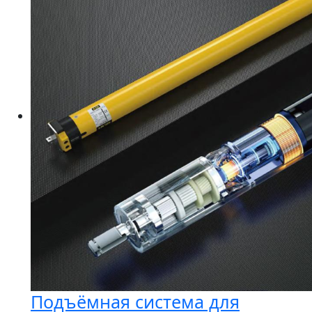
вариаций.
Опции
можно
выбрать
на
странице
товара.
Подъёмная система для