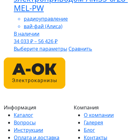
MEL-PW
радиоуправление
вай-фай (Алиса)
В наличии
34 033
₽
–
56 426
₽
Этот
Выберите параметры
Сравнить
товар
имеет
несколько
вариаций.
Опции
можно
выбрать
Информация
Компания
на
Каталог
О компании
странице
Вопросы
Галерея
товара.
Инструкции
Блог
Оплата и доставка
Контакты