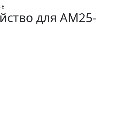
-E
йство для AM25-