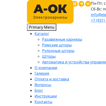
Skip
Пн-Пт: с
to
Сб-Вс: 
content
info@ele
+7 (931)
Primary Menu
Каталог
Раздвижные карнизы
Римские шторы
Рулонные шторы
Шторы
Автоматика и устройства управле
О компании
Галерея
Оплата и доставка
Вопросы
Блог
Инструкции
Контакты